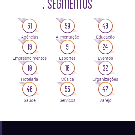
SEGMENTOS
61
50
49
Agências
Alimentação
Educação
19
9
24
Empreendimentos
Esportes
Eventos
10
10
32
Hotelaria
Música
Organizações
40
55
47
Saúde
Serviços
Varejo