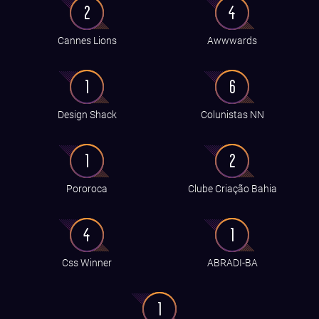
2
4
Cannes Lions
Awwwards
1
6
Design Shack
Colunistas NN
1
2
Pororoca
Clube Criação Bahia
4
1
Css Winner
ABRADI-BA
1