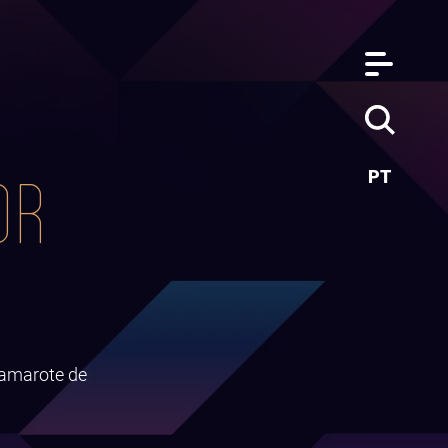
OR
PT
Camarote de