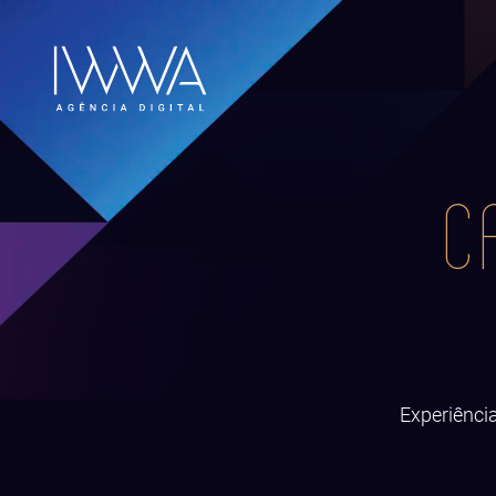
C
Experiênci