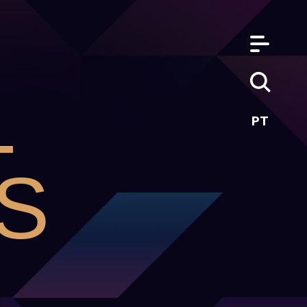
-
PT
S