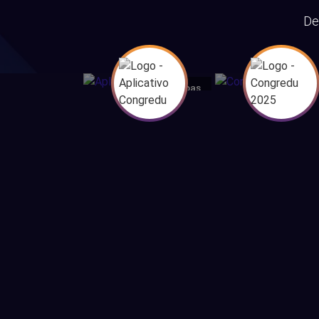
De
Alagoas
Alag