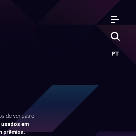
PT
os de vendas e
m usados em
m prêmios.