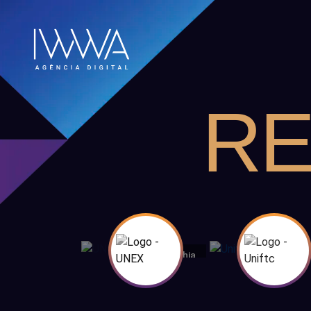
RE
Bahia
Ba