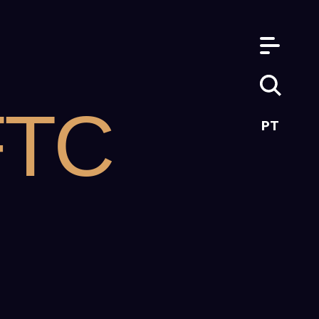
FTC
PT