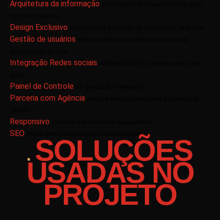
Arquitetura da informação
o conteúdo foi reestruturado para
ser mais intuitivo.
Design Exclusivo
layout IWWA pensado na identidade da marca.
Gestão de usuários
administradores e editores para áreas
específicas do site.
Integração Redes sociais
utilizando API e consultas de cada
rede.
Painel de Controle
de produção integrado.
Parceria com Agência
projeto em conjunto com a agência do
cliente.
Responsivo
perfeito em todos os dispositivos.
SEO
muito bem-posicionado nos buscadores.
SOLUÇÕES
USADAS NO
PROJETO