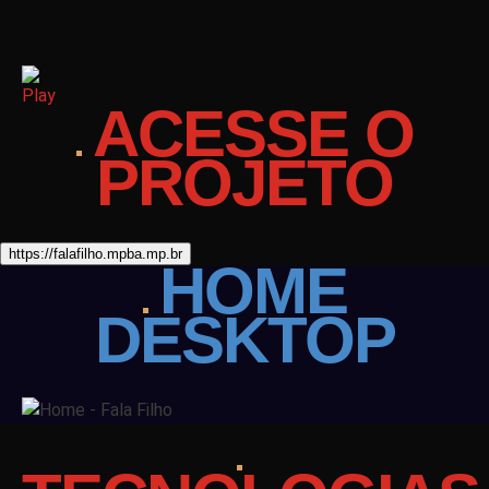
ACESSE
O
PROJETO
https://falafilho.mpba.mp.br
HOME
DESKTOP