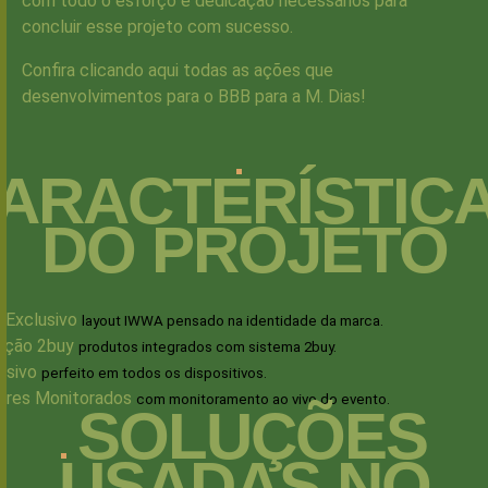
com todo o esforço e dedicação necessários para
concluir esse projeto com sucesso.
Confira
clicando aqui
todas as ações que
desenvolvimentos para o BBB para a M. Dias!
ARACTERÍSTIC
DO PROJETO
 Exclusivo
layout IWWA pensado na identidade da marca.
ação 2buy
produtos integrados com sistema 2buy.
nsivo
perfeito em todos os dispositivos.
ores Monitorados
com monitoramento ao vivo do evento.
SOLUÇÕES
USADAS NO