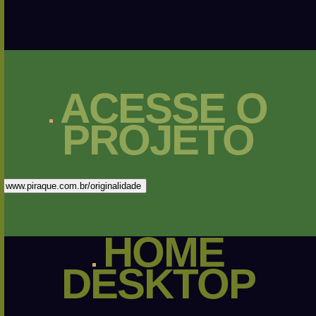
ACESSE
O
PROJETO
www.piraque.com.br/originalidade
HOME
DESKTOP