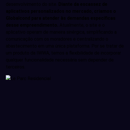
desenvolvimento do site.
Diante da escassez de
aplicativos personalizados no mercado, criamos o
Globalcond para atender às demandas específicas
desse empreendimento.
Atualmente, o site e o
aplicativo operam de maneira sinérgica, simplificando a
comunicação com os moradores e centralizando o
abastecimento em uma única plataforma. Por se tratar de
um produto da IWWA, temos a flexibilidade de incorporar
qualquer funcionalidade necessária sem depender de
terceiros.