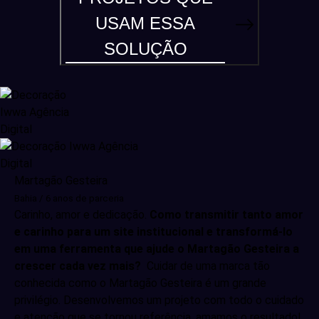
USAM ESSA
SOLUÇÃO
Martagão Gesteira
Bahia / 6 anos de parceria
Carinho, amor e dedicação.
Como transmitir tanto amor
e carinho para um site institucional e transformá-lo
em uma ferramenta que ajude o Martagão Gesteira a
crescer cada vez mais?
Cuidar de uma marca tão
conhecida como o Martagão Gesteira é um grande
privilégio. Desenvolvemos um projeto com todo o cuidado
e atenção que se tornou referência, amamos o resultado!