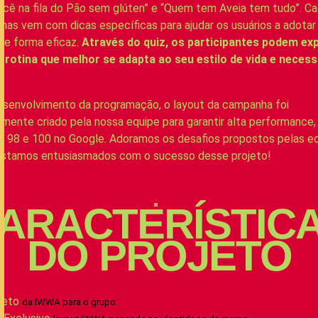
cê na fila do Pão sem glúten” e “Quem tem Aveia tem tudo”. C
inas vem com dicas específicas para ajudar os usuários a adotar
de forma eficaz.
Através do quiz, os participantes podem exp
a rotina que melhor se adapta ao seu estilo de vida e neces
.
senvolvimento da programação, o layout da campanha foi
mente criado pela nossa equipe para garantir alta performance
e 98 e 100 no Google. Adoramos os desafios propostos pelas e
 estamos entusiasmados com o sucesso desse projeto!
ARACTERÍSTIC
DO PROJETO
jeto
da IWWA para o grupo.