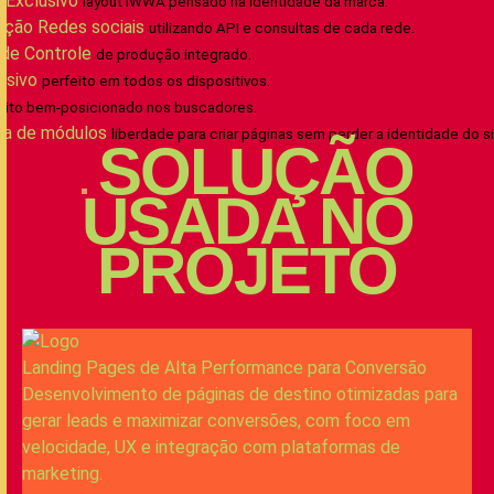
 Exclusivo
layout IWWA pensado na identidade da marca.
ação Redes sociais
utilizando API e consultas de cada rede.
 de Controle
de produção integrado.
nsivo
perfeito em todos os dispositivos.
uito bem-posicionado nos buscadores.
ma de módulos
liberdade para criar páginas sem perder a identidade do si
SOLUÇÃO
USADA NO
PROJETO
Landing Pages de Alta Performance para Conversão
Desenvolvimento de páginas de destino otimizadas para
gerar leads e maximizar conversões, com foco em
velocidade, UX e integração com plataformas de
marketing.