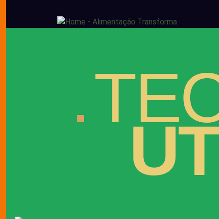
TE
UT