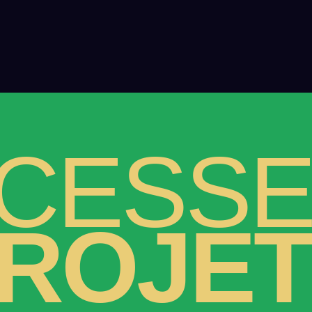
CESS
ROJE