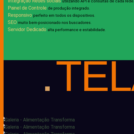
Integração Redes sociais
utilizando API e consultas de cada rede
Painel de Controle
de produção integrado.
Responsivo
perfeito em todos os dispositivos.
SEO
muito bem-posicionado nos buscadores.
Servidor Dedicado
alta performance e estabilidade.
TE