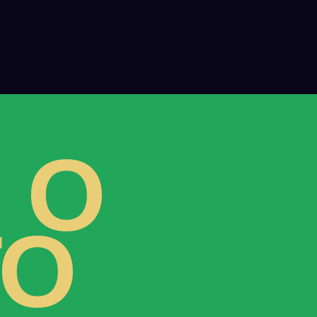
E
O
TO