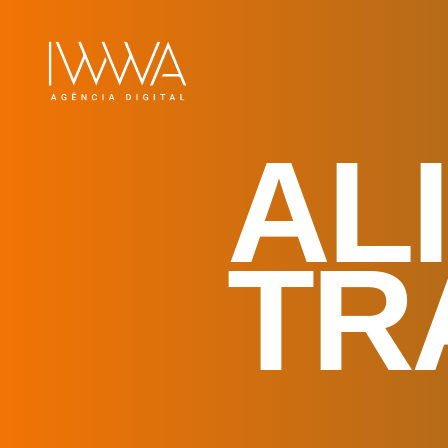
AL
TR