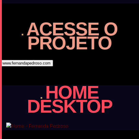
ACESSE
O
PROJETO
www.fernandapedroso.com
HOME
DESKTOP