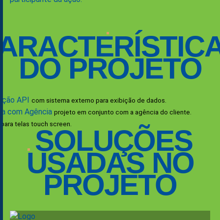
ARACTERÍSTIC
DO PROJETO
ação API
com sistema externo para exibição de dados.
ia com Agência
projeto em conjunto com a agência do cliente.
para telas touch screen.
SOLUÇÕES
USADAS NO
PROJETO