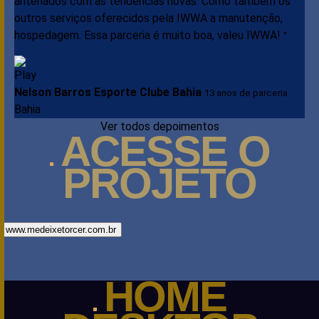
antenados com as tendências novas. Como também os
outros serviços oferecidos pela IWWA a manutenção,
hospedagem. Essa parceria é muito boa, valeu IWWA!
"
Nelson Barros
Esporte Clube Bahia
13 anos de parceria
Bahia
Ver todos depoimentos
ACESSE
O
PROJETO
www.medeixetorcer.com.br
HOME