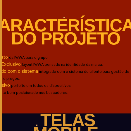
ARACTERÍSTIC
DO PROJETO
jeto
da IWWA para o grupo.
 Exclusivo
layout IWWA pensado na identidade da marca.
ado com o sistema
integrado com o sistema do cliente para gestão de
s e preços.
nsivo
perfeito em todos os dispositivos.
uito bem-posicionado nos buscadores.
TELAS