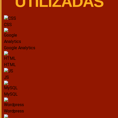
UTILIZADAS
CSS
Google Analytics
HTML
JS
MySQL
Wordpress