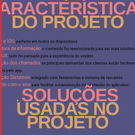
ARACTERÍSTIC
DO PROJETO
d e IOS
perfeito em todos os dispositivos.
etura da informação
o conteúdo foi reestruturado para ser mais intuitivo
n UX
tudo foi pensado para a experiência do usuário.
uição dos chamados
as principais demandas dos clientes estão facilme
eis pelo app.
ação Sistemas
integrado com ferramentas e sistema de terceiros.
ado com o site
para facilitar a manutenção de conteúdo do aplicativo.
SOLUÇÕES
USADAS NO
PROJETO