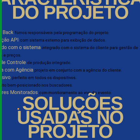
DO PROJETO
e Back
fomos responsáveis pela programação do projeto.
ação API
com sistema externo para exibição de dados.
ado com o sistema
integrado com o sistema do cliente para gestão de
s e preços.
 de Controle
de produção integrado.
ia com Agência
projeto em conjunto com a agência do cliente.
nsivo
perfeito em todos os dispositivos.
uito bem-posicionado nos buscadores.
ores Monitorados
com monitoramento ao vivo do evento.
SOLUÇÕES
USADAS NO
PROJETO