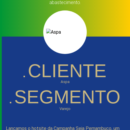
abastecimento.
CLIENTE
Aspa
SEGMENTO
Varejo
Lançamos o hotsite da Campanha Seja Pernambuco, um