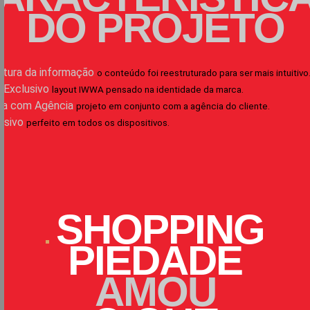
DO PROJETO
etura da informação
o conteúdo foi reestruturado para ser mais intuitivo
 Exclusivo
layout IWWA pensado na identidade da marca.
ia com Agência
projeto em conjunto com a agência do cliente.
nsivo
perfeito em todos os dispositivos.
SHOPPING
PIEDADE
AMOU