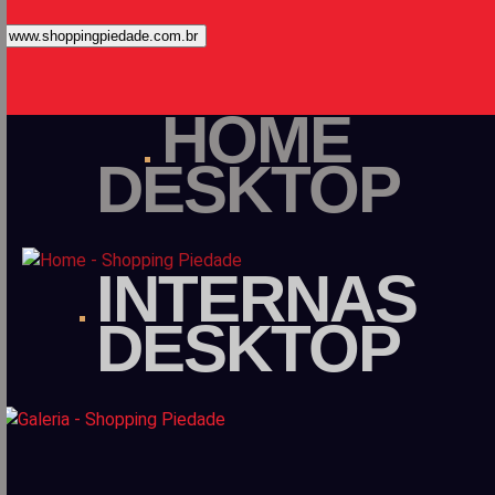
www.shoppingpiedade.com.br
HOME
DESKTOP
INTERNAS
DESKTOP