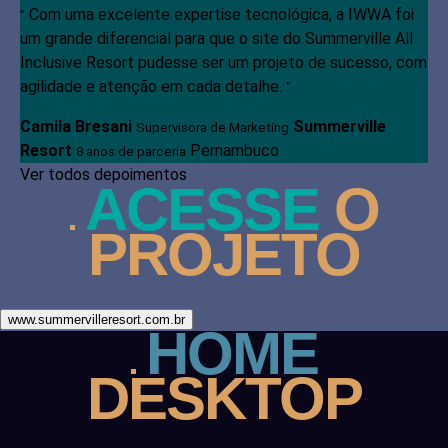
Com uma excelente expertise tecnológica, a IWWA foi
"
um grande diferencial para que o site do Summerville All
Inclusive Resort pudesse ser um projeto de sucesso, com
agilidade e atenção em cada detalhe.
"
Camila Bresani
Summerville
Supervisora de Marketing
Resort
Pernambuco
8 anos de parceria
Ver todos depoimentos
ACESSE
O
PROJETO
www.summervilleresort.com.br
HOME
DESKTOP