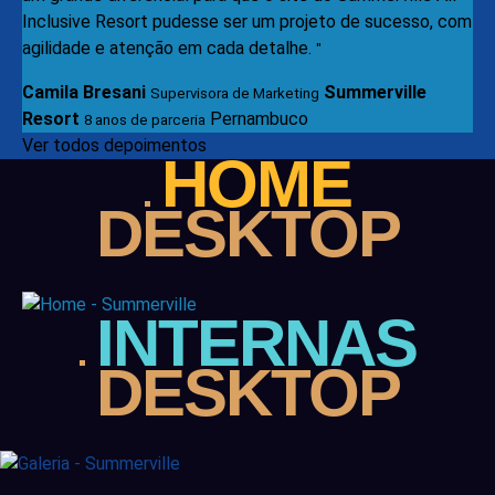
Inclusive Resort pudesse ser um projeto de sucesso, com
agilidade e atenção em cada detalhe.
"
Camila Bresani
Summerville
Supervisora de Marketing
Resort
Pernambuco
8 anos de parceria
Ver todos depoimentos
HOME
DESKTOP
INTERNAS
DESKTOP