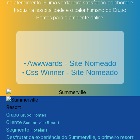
no atendimento. É uma verdadeira satisfação colaborar e
traduzir a hospitalidade e o calor humano do Grupo
Pontes para o ambiente online.
Awwwards - Site Nomeado
Css Winner - Site Nomeado
Grupo
Grupo Pontes
Cliente
Summerville Resort
Segmento
Hotelaria
Desfrutar da experiência do Summerville, o primeiro resort