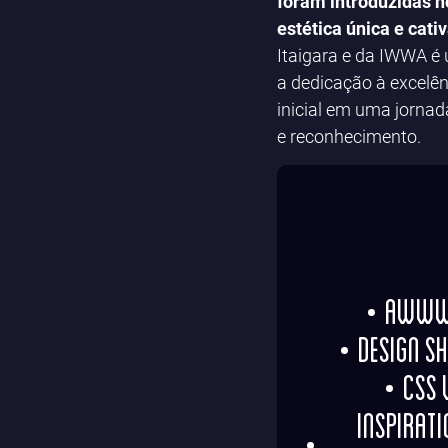
foram introduzidas 
estética única e cati
Itaigara e da IWWA é
a dedicação à excelê
inicial em uma jornad
e reconhecimento.
Awwwa
Design Sh
Css 
Inspirati