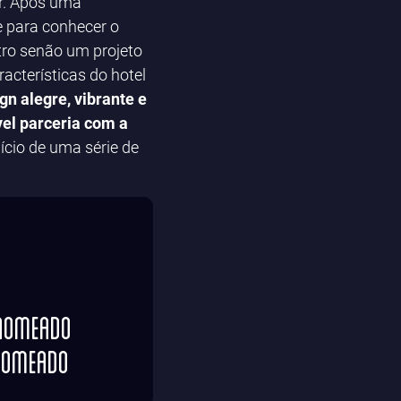
r. Após uma
 para conhecer o
utro senão um projeto
racterísticas do hotel
n alegre, vibrante e
vel parceria com a
ício de uma série de
Nomeado
 Nomeado