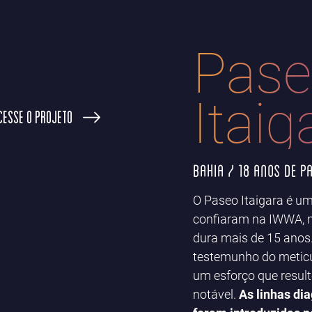
Pas
Itaig
CESSE O PROJETO
Bahia / 18 anos de p
O Paseo Itaigara é um
confiaram na IWWA, m
dura mais de 15 anos.
testemunho do meticu
um esforço que resul
notável.
As linhas di