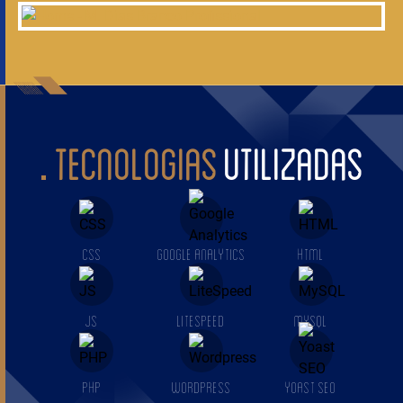
TECNOLOGIAS
UTILIZADAS
CSS
GOOGLE ANALYTICS
HTML
JS
LITESPEED
MYSQL
PHP
WORDPRESS
YOAST SEO