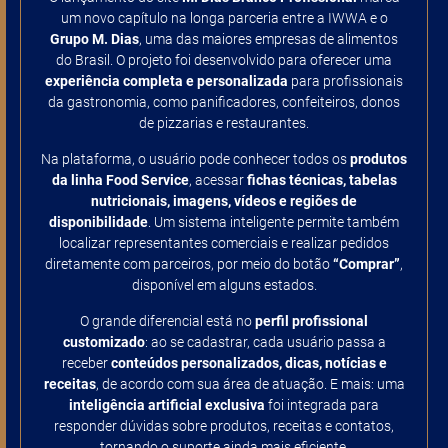
um novo capítulo na longa parceria entre a IWWA e o
Grupo M. Dias
, uma das maiores empresas de alimentos
do Brasil. O projeto foi desenvolvido para oferecer uma
experiência completa e personalizada
para profissionais
da gastronomia, como panificadores, confeiteiros, donos
de pizzarias e restaurantes.
Na plataforma, o usuário pode conhecer todos os
produtos
da linha Food Service
, acessar
fichas técnicas, tabelas
nutricionais, imagens, vídeos e regiões de
disponibilidade
. Um sistema inteligente permite também
localizar representantes comerciais e realizar pedidos
diretamente com parceiros, por meio do botão
“Comprar”
,
disponível em alguns estados.
O grande diferencial está no
perfil profissional
customizado
: ao se cadastrar, cada usuário passa a
receber
conteúdos personalizados, dicas, notícias e
receitas
, de acordo com sua área de atuação. E mais: uma
inteligência artificial exclusiva
foi integrada para
responder dúvidas sobre produtos, receitas e contatos,
tornando o suporte ainda mais eficiente.