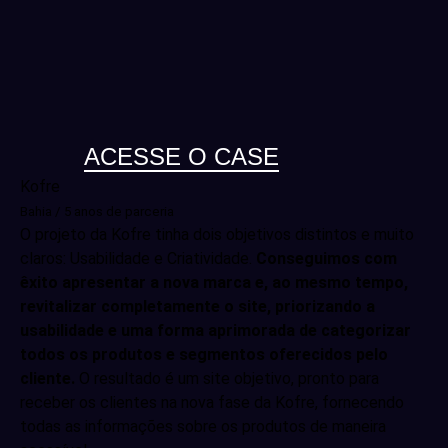
ACESSE O CASE
Kofre
Bahia / 5 anos de parceria
O projeto da Kofre tinha dois objetivos distintos e muito
claros: Usabilidade e Criatividade.
Conseguimos com
êxito apresentar a nova marca e, ao mesmo tempo,
revitalizar completamente o site, priorizando a
usabilidade e uma forma aprimorada de categorizar
todos os produtos e segmentos oferecidos pelo
cliente.
O resultado é um site objetivo, pronto para
receber os clientes na nova fase da Kofre, fornecendo
todas as informações sobre os produtos de maneira