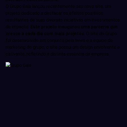
O Grupo Gaia lançou recentemente seu novo site, um
projeto dedicado a destacar os efeitos positivos
resultantes de suas diversas iniciativas em investimentos
de impacto.
Este projeto inaugurou uma parceria que
cresce a cada dia com mais projetos
. O site do Grupo
foi desenvolvido em conjunto pela iwwa e a equipe de
marketing do grupo, o site possui um design envolvente e
cativante, refletindo a distinta essência da empresa.