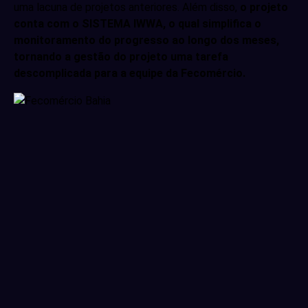
uma lacuna de projetos anteriores. Além disso,
o projeto
conta com o SISTEMA IWWA, o qual simplifica o
monitoramento do progresso ao longo dos meses,
tornando a gestão do projeto uma tarefa
descomplicada para a equipe da Fecomércio.