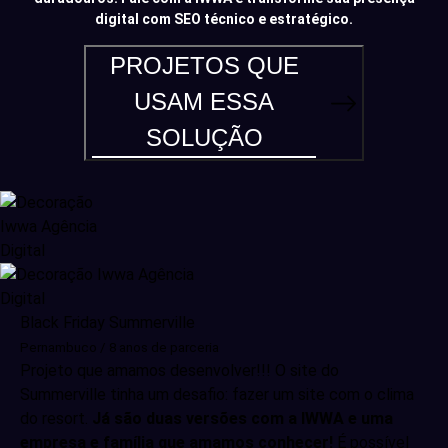
digital com SEO técnico e estratégico.
PROJETOS QUE
USAM ESSA
SOLUÇÃO
Black Friday Summerville
Pernambuco / 8 anos de parceria
Projeto que amamos desenvolver!!! O site do
Summerville tinha um desafio: fazer um site com o clima
do resort.
Já são duas versões com a IWWA e uma
empresa e família que amamos conhecer!
É possível