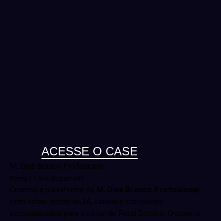
ACESSE O CASE
M. Dias Branco Profissional
Ceará / 1 ano de parceria
Criamos a plataforma da
M. Dias Branco Profissional
,
com fichas técnicas, IA, vídeos e conteúdos
personalizados para o setor de Food Service. O projeto