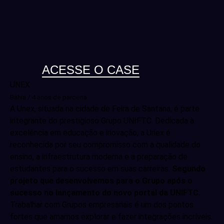
ACESSE O CASE
UNEX
Bahia / 4 anos de parceria
A Unex, situada na cidade de Feira de Santana, é parte
integrante do prestigioso Grupo UNIFTC. Dedicada à
excelência em educação e inovação, a Unex é
reconhecida por seu compromisso com a qualidade do
ensino, a infraestrutura moderna e a preparação de
estudantes para o sucesso em suas carreiras.
Segundo
projeto que desenvolvemos para o Grupo após o
sucesso no lançamento do novo portal da UNIFTC.
Trabalhar com Grupos empresariais é um dos pontos
fortes que amamos explorar e fazer integrações incríveis.