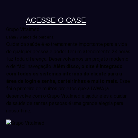
ACESSE O CASE
Grupo Vitalmed
Bahia / 9 anos de parceria
Cuidar da saúde é extremamente importante para a vida
de qualquer pessoa e poder ter um atendimento 24 horas
faz toda diferença. Desenvolvemos um projeto moderno
e de fácil navegação.
Além disso, o site é integrado
com todos os sistemas internos do cliente para a
área de login e senha, carteirinhas e muito mais.
Esse
foi o primeiro de muitos projetos que a IWWA já
desenvolve com o Grupo Vitalmed e ajudar eles a cuidar
da saúde de tantas pessoas é uma grande alegria para
nosso time.