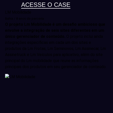
ACESSE O CASE
LM Mobilidade
Bahia / 8 anos de parceria
O projeto Lm Mobilidade é um desafio ambicioso que
envolve a integração de seis sites diferentes em um
único gerenciador de conteúdo.
O projeto inclui ainda
integrações específicas em cada um dos sites e
produtos da Lm Frotas, Lm Seminovos, Lm Assinecar, Lm
Assinetruck e Lm Veículos para aplicativo, além do site
principal do Lm mobilidade que reune as informações
principais dos produtos em seu gerenciador de conteúdo.