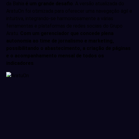
da Bahia
é um grande desafio
. A versão atualizada do
AratuOn foi otimizada para oferecer uma navegação ágil e
intuitiva, integrando-se harmoniosamente a várias
ferramentas e plataformas de redes sociais do Grupo
Aratu.
Com um gerenciador que concede plena
autonomia ao time de jornalismo e marketing,
possibilitando o abastecimento, a criação de páginas
e o acompanhamento mensal de todos os
indicadores
.