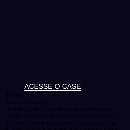
ACESSE O CASE
Tortarelli
Bahia / 9 anos de parceria
Os projetos com a Tortarelli são assim: recheado de
delícias e novidades. Mais uma parceria que deu certo!
Em todos os momentos, requinte e conforto tanto nas
lojas quanto em seu novo site.
O que começou com a