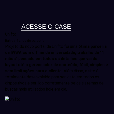
ACESSE O CASE
Uniftc
Bahia / 4 anos de parceria
Projeto do novo portal da Uniftc foi uma
ótima parceria
da IWWA com o time da universidade, trabalho de "4
mãos" pensado em todos os detalhes que vai do
layout até o gerenciador de conteúdo, fácil, simples e
sem limitações para o cliente.
Além disso, o site é
totalmente desenvolvido para ser visto em todos os
dispositivos e ser lido corretamente pelos sistemas de
buscas mais utilizados hoje em dia.