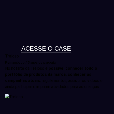
ACESSE O CASE
Treloso
Pernambuco / 5 anos de parceria
No hotsite da Treloso é
possível conhecer todo o
portfólio de produtos da marca, conhecer as
campanhas atuais
, regulamentos, assistir os vídeos e
ainda participar e imprimir atividades para as crianças.