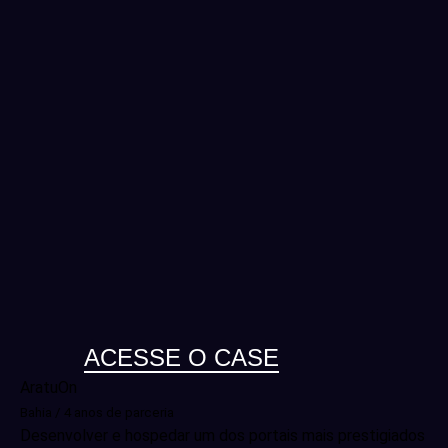
ACESSE O CASE
AratuOn
Bahia / 4 anos de parceria
Desenvolver e hospedar um dos portais mais prestigiados