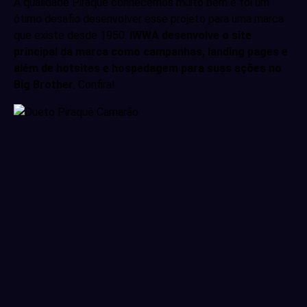
A qualidade Piraquê conhecemos muito bem e foi um
ótimo desafio desenvolver esse projeto para uma marca
que existe desde 1950.
IWWA desenvolve o site
principal da marca como campanhas, landing pages e
além de hotsites e hospedagem para suas ações no
Big Brother
. Confira!