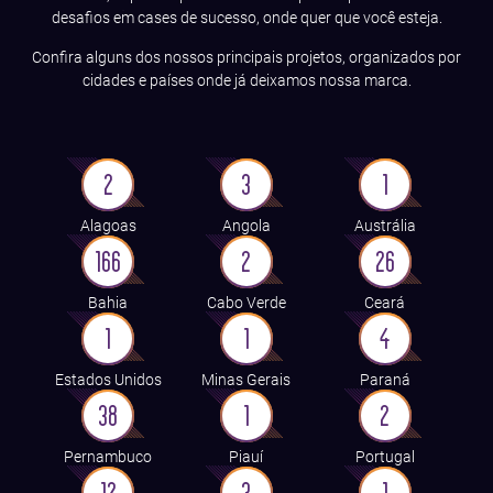
desafios em cases de sucesso, onde quer que você esteja.
Confira alguns dos nossos principais projetos, organizados por
cidades e países onde já deixamos nossa marca.
2
3
1
Alagoas
Angola
Austrália
166
2
26
Bahia
Cabo Verde
Ceará
1
1
4
Estados Unidos
Minas Gerais
Paraná
38
1
2
Pernambuco
Piauí
Portugal