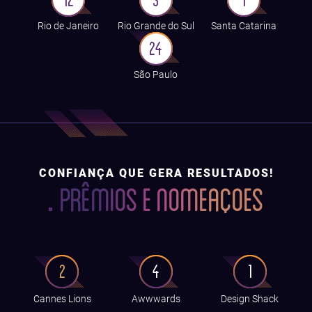
12
3
1
Rio de Janeiro
Rio Grande do Sul
Santa Catarina
24
São Paulo
CONFIANÇA QUE GERA RESULTADOS!
PRÊMIOS E NOMEAÇOES
2
4
1
Cannes Lions
Awwwards
Design Shack